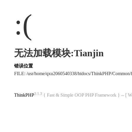
:(
无法加载模块:Tianjin
错误位置
FILE: /usr/home/qxu2060540338/htdocs/ThinkPHP/Common/
3.1.3
ThinkPHP
{ Fast & Simple OOP PHP Framework } -- 