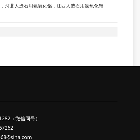
铝
，
河北人造石用氢氧化铝
，
江西人造石用氢氧化铝
。
282（微信同号）
7262
sina.com