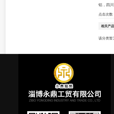
铝
，
四川
点击次数
相关产
该分类暂