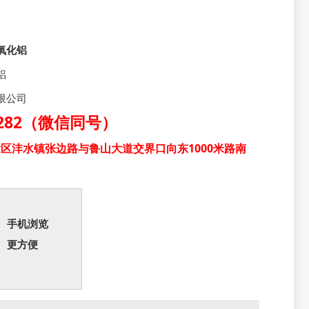
氧化铝
铝
限公司
31282（微信同号）
区沣水镇张边路与鲁山大道交界口向东1000米路南
手机浏览
更方便