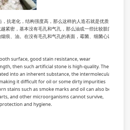
击，抗老化，结构强度高，那么这样的人造石就是优质
就越紧密，基本没有毛孔和气孔，那么油或一些比较脏的
如烟痕、油。在没有毛孔和气孔的表面，霉菌、细菌心以
oth surface, good stain resistance, wear
gth, then such artificial stone is high-quality. The
egrated into an inherent substance, the intermolecular
ng it difficult for oil or some dirty impurities
orn stains such as smoke marks and oil can also be
arts, and other microorganisms cannot survive,
 protection and hygiene.