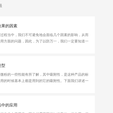
强
效果的因素
程当中，我们不可避免地会面临几个因素的影响，从而
使用方面的问题，因此，为了以防万一，我们一定要知道一
滤效果很容易受到一些因素的影响，那么有哪些因素会影响
下面就是详细介绍。
类型
影响较大，浆液粘度越大，氢氧化铝通过过滤介质的速
会越困难。
粉的一些性能有所了解，其中吸附性，是这种产品的标
使用的时候基本上都是用到的它的吸附性。下面我们讲述一
动力越强，过滤速度越快。
滤设备运转率低，因此滤布要根据实际情况进行选定。
间的分子引力产生的吸附。其特征为：吸附时表面能降
品中的应用
；吸附选择性较差，对于各种物质来说，只不过是分子间力
显的影响，滤布布孔越大，滤液越容易穿过，对氢氧化
子引力随分子量增大而增加；不发生化学反应，所以不需要