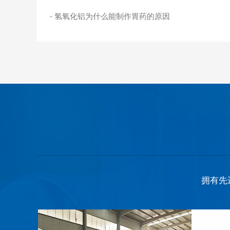
是使用这些特征，来鉴
三、用途：氧化铝
- 氢氧化铝为什么能制作胃药的原因
Al（OH）3在各种
其是在医药上的作用
主要成分之中会包含
所以才会要求大家
道了氢氧化铝和氧化
性。这两者看上去很
记，别到时候用错了
拥有先