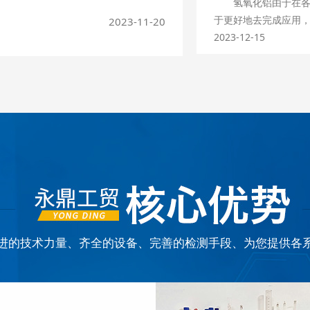
氢氧化铝由于在各行
别Al（OH）3。
铝产能较好，但滤布
活化能，低温就能进
于更好地去完成应用
主要用于高温耐火材料等；而
2023-11-20
5、固体物料的物
移，因此较易解吸。
以说明，它能在电子
2023-12-15
燃料工业以及医药中都有很好的作用，尤
固体物料粒度越粗，
2、化学吸附
中的一些应用。
更加广泛。一般很多治疗胃酸的药，其
越好；而粒度细的固
是吸附质与氧化铝微
1、绝缘材料
它。
滤速度。
学性质改变。例如石灰
氢氧化铝常用于电容
一定要学会正确区别这两者，只有知
氢氧化铝具有一定的
和金。化学吸附的特
和导热性能，可以有
铝的区别，那么才能够减少用错的可能
以过滤的好坏会有一
附具有选择性，当化
失。
像，所以说在储存的时候，提前做好标
单，我们可以从以上
单分子层吸附。
2、隔热材料
，造成不好的影响。
3、离子交换吸附
它有良好的隔热性能
吸附质的离子由于静
时处理热量，引起设
时吸附剂也放出一个
了它能提高产品的热
子，其水化半径越小
3、散热材料
氧化铝微粉的吸附类
在电子产品中，氢氧
品，使用它吸附的时
进的技术力量、齐全的设备、完善的检测手段、为您提供各
与环境之间的热交换
具有更好的导热性能
间稳定运行。
4、电子产品的封