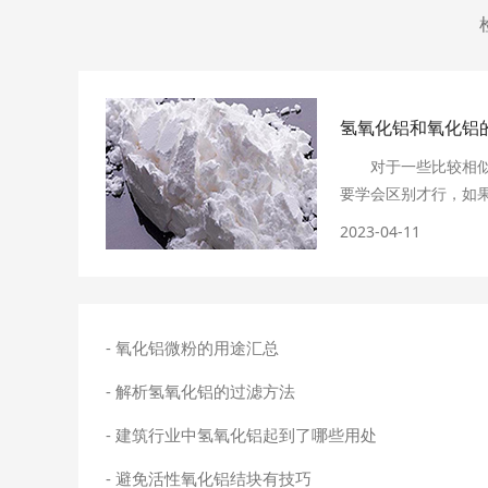
氢氧化铝和氧化铝
对于一些比较相似
要学会区别才行，如
错了会造成很大的麻
2023-04-11
似，但是实际上，这
会从不同角度去分析
一、物理性质：氧
熔点还是很高的。而
- 氧化铝微粉的用途汇总
有很强的吸附性，可
二、化学性质：氧
- 解析氢氧化铝的过滤方法
反应，不过和酸、碱
- 建筑行业中氢氧化铝起到了哪些用处
质不稳定，其性质相
分解，不溶于弱酸、
- 避免活性氧化铝结块有技巧