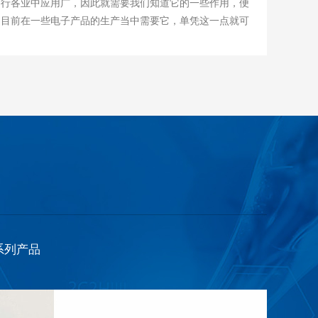
各业中应用广，因此就需要我们知道它的一些作用，便
孔径太大还会造成细小的固体颗粒容易穿过进入滤液。
行；吸附质在分子筛表面由于热运动，可以再表面自由转
，目前在一些电子产品的生产当中需要它，单凭这一点就可
理性质
产品中广泛应用。下面我们来详细去介绍一下它在电子产品
过滤介质的孔径越大，滤液穿透越容易，分离过滤性能
体物料越易堵塞滤布孔，若过滤介质孔径果小，还会降低过
粉、分子筛之间由于化学键力发生了化学作用，使得化
吸附空气中CO2形成CCO2，锌粒吸附水中汞形成锌汞齐
器和半导体器件的绝缘层。因为它具有良好的绝缘性能
过滤作用，但是，它的过滤作用比较容易受到影响，所
征为：吸附热大，相当于化学键的能量，即化学反应热；吸
效阻止电子产品中的电流流失以及减少因电流引起的能量损
定的变化。以上就是影响因素的介绍，提高过滤效果很简
学键力大时，吸附不可逆；吸附在高温下可以进行，一般为
影响效果来参考。
。在电子产品中，往往会产生大量的热量，如果不能及
电引力聚集到氧化铝微粉、分子筛表面的带电点上，同
备的故障、短路、烧毁。散热片、散热管等都离不开它，有
等当量离子。离子所带电荷越多，吸附越强。电荷相同的离
量传导效率，保证设备的正常运行。
，越易被吸附。
型主要是这几种，总之这就是一种能实现吸附功能的产
化铝常被加工成散热片，通过增加散热片面积和散热片
候，我们该选择合适的吸附类型，以此更好地完成吸附。
系列产品
，提高设备对热量的散发效果。相比于传统的散热材料，它
和稳定性，可以有效降低设备的工作温度，保证设备的长时
装