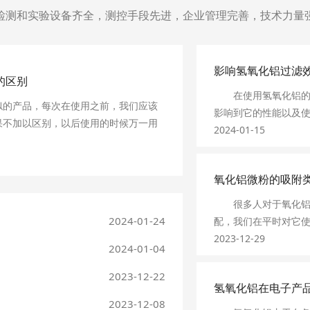
检测和实验设备齐全，测控手段先进，企业管理完善，技术力量
影响氢氧化铝过滤
的区别
在使用氢氧化铝的过
的产品，每次在使用之前，我们应该
影响到它的性能以及
果不加以区别，以后使用的时候万一用
些影响因素。它的过
2024-01-15
烦。氢氧化铝和氧化铝虽然说比较相
到它的过滤效果呢？
两者根本就不是同一种物质。下面我们
1、浆液的粘度
这两者之间的区别。
氧化铝微粉的吸附
浆液粘度对过滤效果
化铝为白色、不溶于水的固体，它的
度越慢，过滤起来就
很多人对于氧化铝微
氢氧化铝是白色胶状物质，不溶于水，
2、过滤压力
2024-01-24
配，我们在平时对它
以吸附水中的悬浮物以及各种色素。
过滤压力越大，过滤
下它的吸附类型。
2023-12-29
化铝是典型的两性氧化物，它不与水
2024-01-04
3、滤布使用周期
1、物理吸附
都能发生反应；但是，氢氧化铝化学性
滤布使用周期短，过
是吸附质与分子筛之
2023-12-22
对来说还是比较活泼一些的。它受热易
4、过滤介质
氢氧化铝在电子产
低，所以是放热反应
弱碱中，而溶解在强酸、强碱中，也正
滤布性质对过滤有明
2023-12-08
的大小有所不同。分