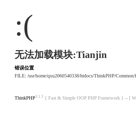
:(
无法加载模块:Tianjin
错误位置
FILE: /usr/home/qxu2060540338/htdocs/ThinkPHP/Common/
3.1.3
ThinkPHP
{ Fast & Simple OOP PHP Framework } -- 