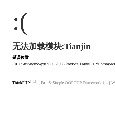
:(
无法加载模块:Tianjin
错误位置
FILE: /usr/home/qxu2060540338/htdocs/ThinkPHP/Common/
3.1.3
ThinkPHP
{ Fast & Simple OOP PHP Framework } -- 