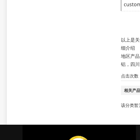
custom
以上是关
细介绍
地区产
铝
，
四川
点击次数
相关产
该分类暂