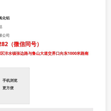
氧化铝
铝
限公司
31282（微信同号）
区沣水镇张边路与鲁山大道交界口向东1000米路南
手机浏览
更方便