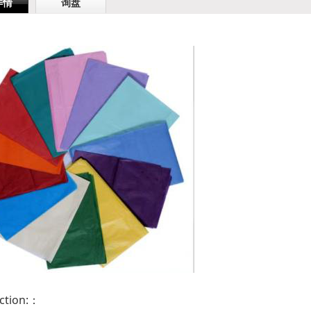
详情
询盘
tion:：