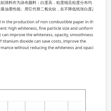
化铝填料作为涂布颜料：白度高，粒度细且粒度分布均
及吸油墨性能。用它代替二氧化钛，在不降低纸张白度及
nd in the production of non combustible paper in the
nt: high whiteness, fine particle size and uniform
ment can improve the whiteness, opacity, smoothness,
f titanium dioxide can save costs, improve the
formance without reducing the whiteness and opacity