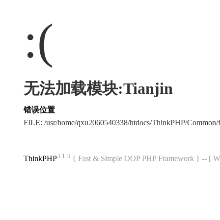
:(
无法加载模块:Tianjin
错误位置
FILE: /usr/home/qxu2060540338/htdocs/ThinkPHP/Common/
3.1.3
ThinkPHP
{ Fast & Simple OOP PHP Framework } -- 