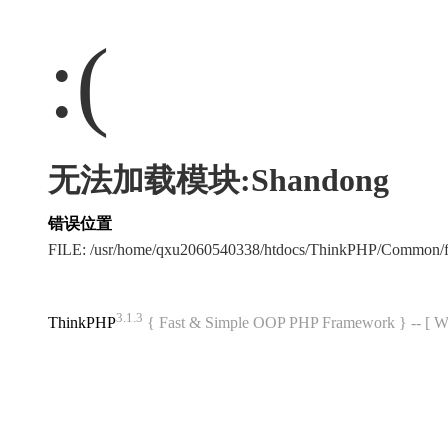
:(
无法加载模块:Shandong
错误位置
FILE: /usr/home/qxu2060540338/htdocs/ThinkPHP/Common/
3.1.3
ThinkPHP
{ Fast & Simple OOP PHP Framework } -- 