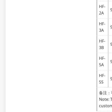
HF-
2A
HF-
3A
HF-
3B
HF-
5A
HF-
5S
备注：
Note: 
custom