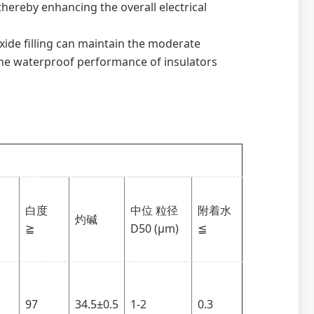
thereby enhancing the overall electrical
ide filling can maintain the moderate
 the waterproof performance of insulators
白度
中位 粒径
附着水
灼碱
≧
D50 (μm)
≦
97
34.5±0.5
1-2
0.3