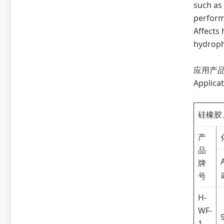
such as 
perform
Affects
hydropho
应用产
Applicat
硅橡胶
产
品
牌
号
H-
WF-
1-