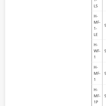
LS
H-
MF-
1-
LE
H-
WF-
1
H-
MF-
1
H-
MF-
1P