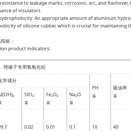
resistance to leakage marks, corrosion, arc, and flashover, 
ance of insulators
 hydrophobicity: An appropriate amount of aluminum hydrox
bicity of silicone rubber, which is crucial for maintaining
品指标：
ion product indicators:
、绝缘子专用氢氧化铝
化学成分
PH
吸油率
AI(OH)₃
SIO₂
Fe₂O₃
Na₂O
≦
≦
≧
≦
≦
≦
99.7
0.02
0.01
0.1
10
40