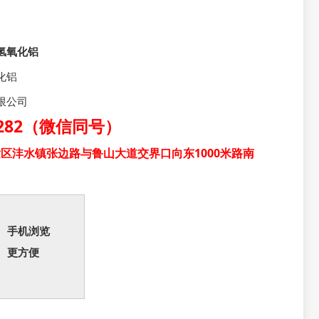
氢氧化铝
化铝
限公司
31282（微信同号）
区沣水镇张边路与鲁山大道交界口向东1000米路南
手机浏览
更方便