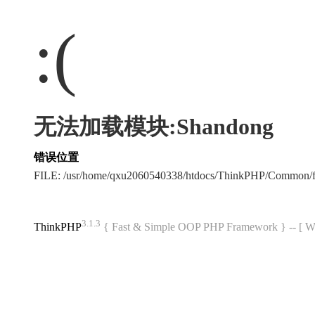
:(
无法加载模块:Shandong
错误位置
FILE: /usr/home/qxu2060540338/htdocs/ThinkPHP/Common/
3.1.3
ThinkPHP
{ Fast & Simple OOP PHP Framework } -- 