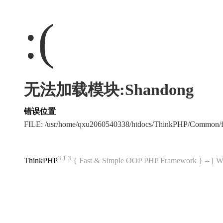
:(
无法加载模块:Shandong
错误位置
FILE: /usr/home/qxu2060540338/htdocs/ThinkPHP/Common/
3.1.3
ThinkPHP
{ Fast & Simple OOP PHP Framework } -- 