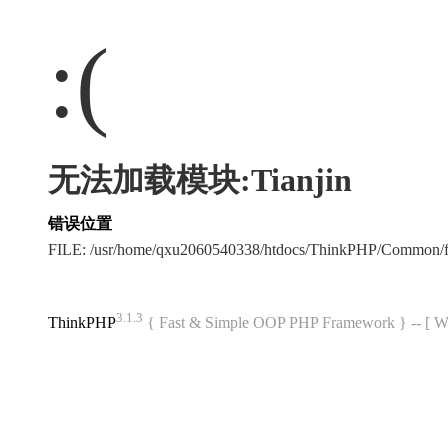
:(
无法加载模块:Tianjin
错误位置
FILE: /usr/home/qxu2060540338/htdocs/ThinkPHP/Common/
3.1.3
ThinkPHP
{ Fast & Simple OOP PHP Framework } -- 