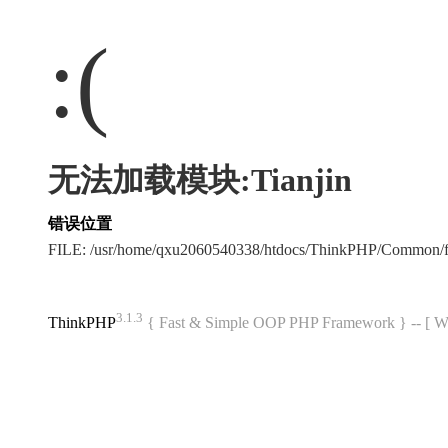
:(
无法加载模块:Tianjin
错误位置
FILE: /usr/home/qxu2060540338/htdocs/ThinkPHP/Common/
3.1.3
ThinkPHP
{ Fast & Simple OOP PHP Framework } -- 