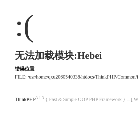
:(
无法加载模块:Hebei
错误位置
FILE: /usr/home/qxu2060540338/htdocs/ThinkPHP/Common/
3.1.3
ThinkPHP
{ Fast & Simple OOP PHP Framework } -- 