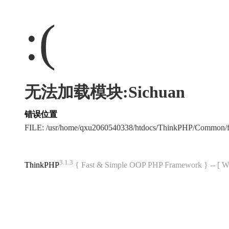
:(
无法加载模块:Sichuan
错误位置
FILE: /usr/home/qxu2060540338/htdocs/ThinkPHP/Common/
3.1.3
ThinkPHP
{ Fast & Simple OOP PHP Framework } -- 